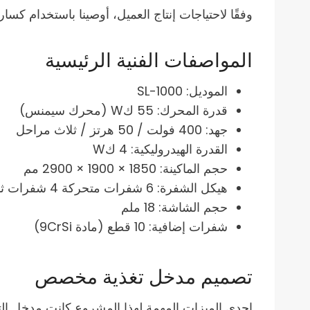
وفقًا لاحتياجات إنتاج العميل، أوصينا باستخدام كسارة SL-1000 الثقي
المواصفات الفنية الرئيسية
الموديل: SL-1000
قدرة المحرك: 55 كW (محرك سيمنس)
جهد: 400 فولت / 50 هرتز / ثلاث مراحل
القدرة الهيدروليكية: 4 كW
حجم الماكينة: 1850 × 1900 × 2900 مم
هيكل الشفرة: 6 شفرات متحركة 4 شفرات ثابتة
حجم الشاشة: 18 ملم
شفرات إضافية: 10 قطع (مادة 9CrSi)
تصميم مدخل تغذية مخصص
إحدى الميزات المهمة لهذا المشروع كانت مدخل الت