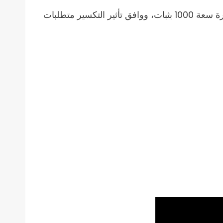
بعد اكتمال الإنتاج، أجرت الشركة تجربة تشغيل باستخدام مواد بلاستيكية فعلية. خلال الاختبار، عملت ماكينة الكسارة سعة 1000 بثبات، ووافق تأثير التكسير متطلبات