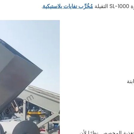
لة
مُخُرِّب نفايات بلاستيكية
.
غذية المخصص. نظرًا لأن