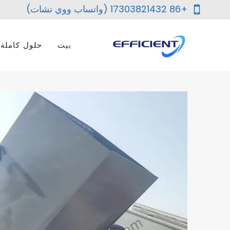
لتجاوز
+86 17303821432 (واتساب ووي تشات)
لى
لمحتوى
بيت
حلول كاملة