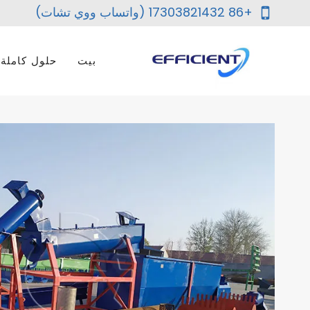
لتجاوز
+86 17303821432 (واتساب ووي تشات)
لى
لمحتوى
بيت
حلول كاملة