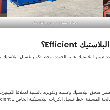
معدات عملية إعادة تدوير البلاستيك
ك Efficient؟
ويلة بمعدات إعادة تدوير البلاستيك عالية الجودة، وخط تكوير غسيل البل
ر البلاستيك يتضمن سحق البلاستيك وغسله وتكويره. بالنسبة لعملائنا الك
كريات البلاستيكية الخاص بـ Efficient يلبي احتياجاته الشاملة ويزيد من إنتاجيته.