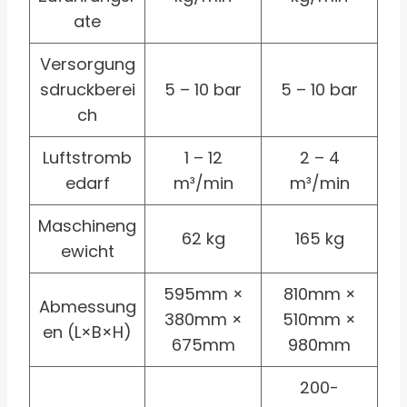
ate
Versorgung
sdruckberei
5 – 10 bar
5 – 10 bar
ch
Luftstromb
1 – 12
2 – 4
edarf
m³/min
m³/min
Maschineng
62 kg
165 kg
ewicht
595mm ×
810mm ×
Abmessung
380mm ×
510mm ×
en (L×B×H)
675mm
980mm
200-