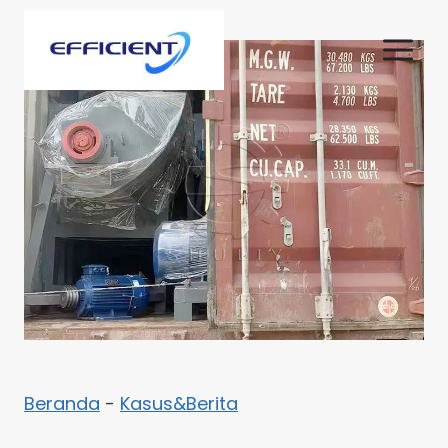
Skip
to
content
Beranda
-
Kasus&Berita