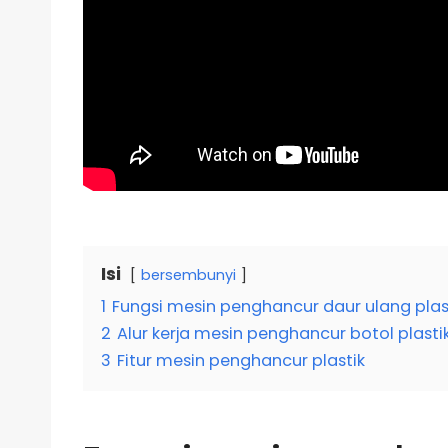
Isi
bersembunyi
1
Fungsi mesin penghancur daur ulang plas
2
Alur kerja mesin penghancur botol plasti
3
Fitur mesin penghancur plastik