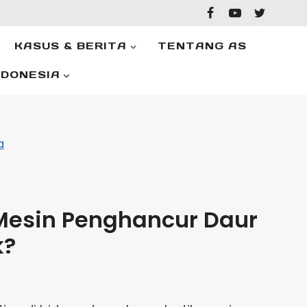
KASUS & BERITA
TENTANG AS
NDONESIA
a
Mesin Penghancur Daur
k?