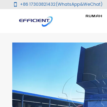
Skip
+86 17303821432(WhatsApp&WeChat)
to
content
RUMAH