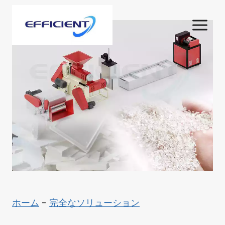
内
容
を
ス
キ
ッ
プ
ホーム
-
完全なソリューション