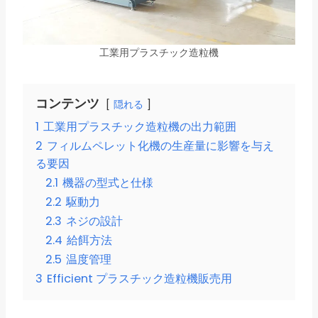
工業用プラスチック造粒機
コンテンツ
隠れる
1
工業用プラスチック造粒機の出力範囲
2
フィルムペレット化機の生産量に影響を与え
る要因
2.1
機器の型式と仕様
2.2
駆動力
2.3
ネジの設計
2.4
給餌方法
2.5
温度管理
3
Efficient プラスチック造粒機販売用