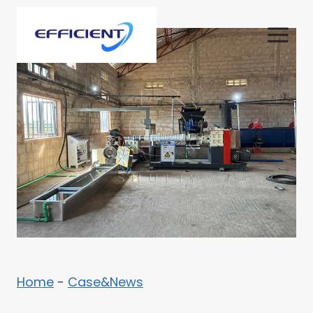
内
容
を
ス
キ
ッ
プ
Home
-
Case&News