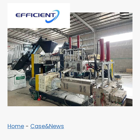
内
容
を
ス
キ
ッ
プ
Home
-
Case&News