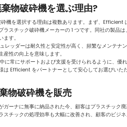
ック廃棄物破砕機を選ぶ理由?
廃棄物破砕機を選択する理由は複数あります。まず、Effici
プラスチック破砕機メーカーの 1 つです。同社の製品
います。
ック材料シュレッダーは耐久性と安定性が高く、頻繁なメンテ
生産性の向上を意味します。
機器の操作中に常にサポートおよび支援を受けられるように、
 Efficient をパートナーとして安心してお選びいた
棄物破砕機を販売
がガーナに無事に納品された今、顧客はプラスチック廃
ラスチックの処理効率も大幅に改善され、顧客のビジネ