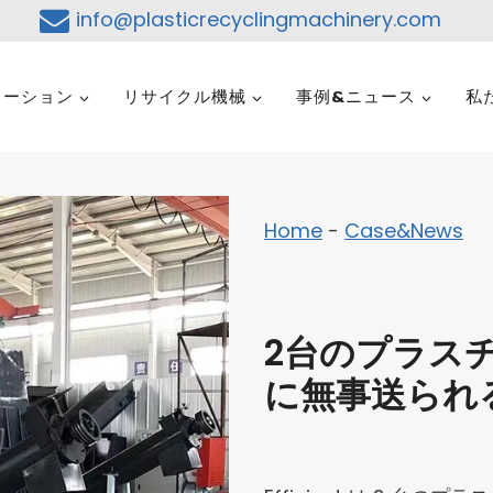
info@plasticrecyclingmachinery.com
ューション
リサイクル機械
事例&ニュース
私
Home
-
Case&News
2台のプラス
に無事送られ