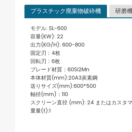
プラスチック廃棄物破砕機
研磨
モデル: SL-600
容量(KW): 22
出力(KG/H): 600-800
固定刃：4枚
回転刃：6枚
ブレード材質：60Si2Mn
本体材質(mm):20A3炭素鋼
送りサイズ(mm):600*500
軸径(mm)：110
スクリーン直径 (mm): 24 またはカス
重量(t):1