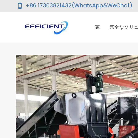
内
+86 17303821432(WhatsApp&WeChat)
容
を
家
完全なソリ
ス
キ
ッ
プ