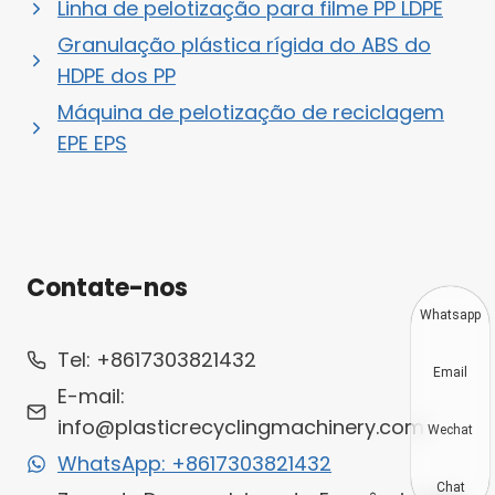
Linha de pelotização para filme PP LDPE
Granulação plástica rígida do ABS do
HDPE dos PP
Máquina de pelotização de reciclagem
EPE EPS
Contate-nos
Whatsapp
Tel: +8617303821432
Email
E-mail:
info@plasticrecyclingmachinery.com
Wechat
WhatsApp: +8617303821432
Chat