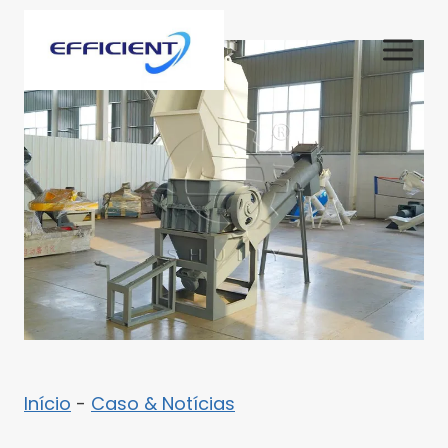
Skip
to
content
Início
-
Caso & Notícias