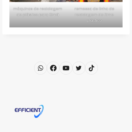
máquinas de reciclagem
remessa de linha de
de plástico para Omã
reciclagem de filme
plástico