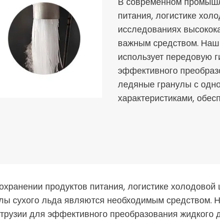
В современном промышл
питания, логистике хол
исследованиях высокок
важным средством. Наш 
использует передовую г
эффективного преобразо
ледяные гранулы с одн
характеристиками, обес
охранении продуктов питания, логистике холодовой
лы сухого льда являются необходимым средством. Н
трузии для эффективного преобразования жидкого д