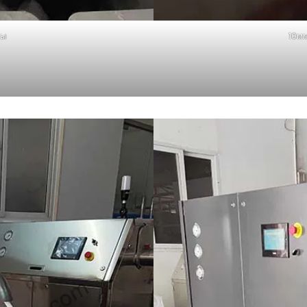
лы
10мм