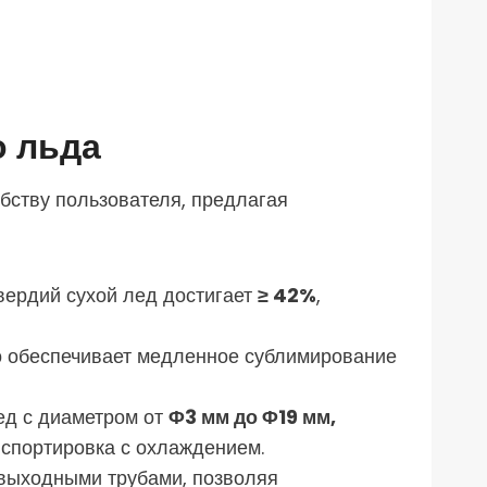
о льда
бству пользователя, предлагая
вердий сухой лед достигает
≥ 42%
,
то обеспечивает медленное сублимирование
лед с диаметром от
Φ3 мм до Φ19 мм,
нспортировка с охлаждением.
 выходными трубами, позволяя