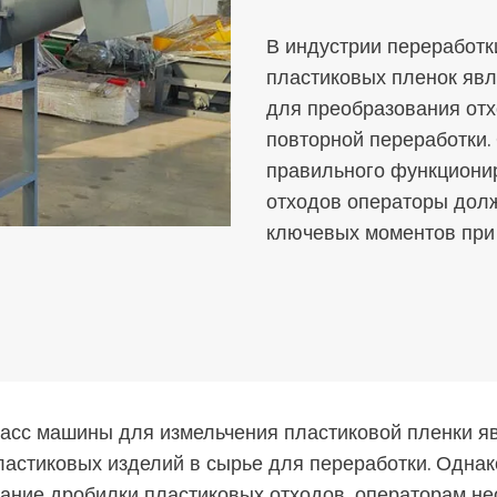
В индустрии переработ
пластиковых пленок яв
для преобразования отх
повторной переработки.
правильного функциони
отходов операторы дол
ключевых моментов при 
асс машины для измельчения пластиковой пленки я
астиковых изделий в сырье для переработки. Однак
ание дробилки пластиковых отходов, операторам н