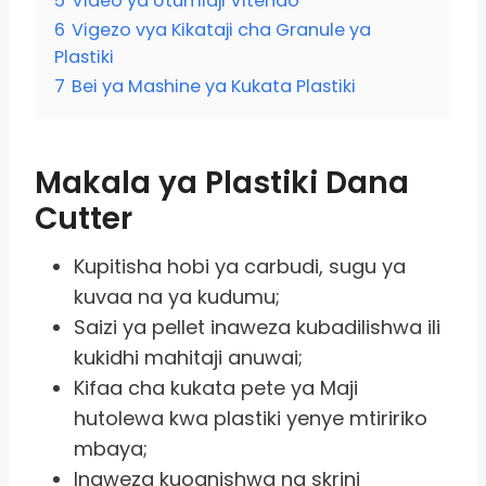
5
Video ya Utumiaji Vitendo
6
Vigezo vya Kikataji cha Granule ya
Plastiki
7
Bei ya Mashine ya Kukata Plastiki
Makala ya Plastiki Dana
Cutter
Kupitisha hobi ya carbudi, sugu ya
kuvaa na ya kudumu;
Saizi ya pellet inaweza kubadilishwa ili
kukidhi mahitaji anuwai;
Kifaa cha kukata pete ya Maji
hutolewa kwa plastiki yenye mtiririko
mbaya;
Inaweza kuoanishwa na skrini