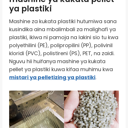
ya plastiki
Mashine za kukata plastiki hutumiwa sana
kusindika aina mbalimbali za malighafi ya
plastiki, ikiwa ni pamoja na lakini sio tu kwa
polyethilini (PE), polipropilini (PP), polivinil
kloridi (PVC), polistireni (PS), PET, na zaidi.
Nguvu hii huifanya mashine ya kukata
pellet ya plastiki kuwa kifaa muhimu kwa
mistari ya pelletizing ya plastiki
.