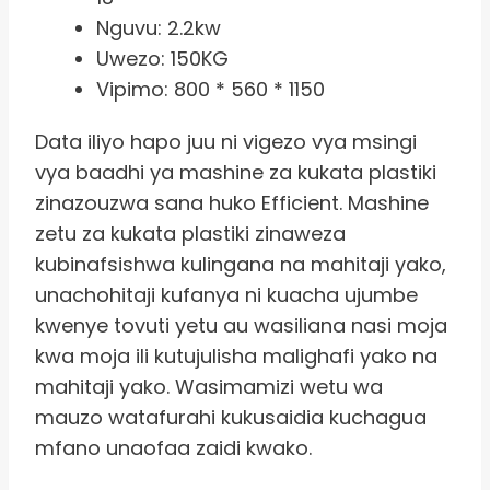
Nguvu: 2.2kw
Uwezo: 150KG
Vipimo: 800 * 560 * 1150
Data iliyo hapo juu ni vigezo vya msingi
vya baadhi ya mashine za kukata plastiki
zinazouzwa sana huko Efficient. Mashine
zetu za kukata plastiki zinaweza
kubinafsishwa kulingana na mahitaji yako,
unachohitaji kufanya ni kuacha ujumbe
kwenye tovuti yetu au wasiliana nasi moja
kwa moja ili kutujulisha malighafi yako na
mahitaji yako. Wasimamizi wetu wa
mauzo watafurahi kukusaidia kuchagua
mfano unaofaa zaidi kwako.