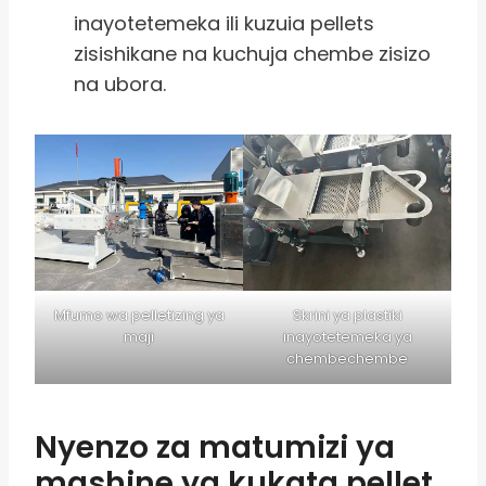
inayotetemeka ili kuzuia pellets
zisishikane na kuchuja chembe zisizo
na ubora.
Mfumo wa pelletizing ya
Skrini ya plastiki
maji
inayotetemeka ya
chembechembe
Nyenzo za matumizi ya
mashine ya kukata pellet