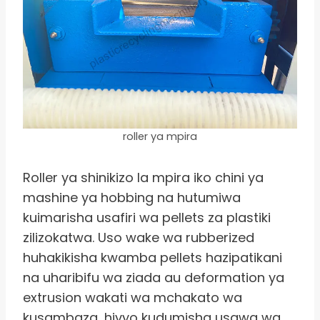
roller ya mpira
Roller ya shinikizo la mpira iko chini ya
mashine ya hobbing na hutumiwa
kuimarisha usafiri wa pellets za plastiki
zilizokatwa. Uso wake wa rubberized
huhakikisha kwamba pellets hazipatikani
na uharibifu wa ziada au deformation ya
extrusion wakati wa mchakato wa
kusambaza, hivyo kudumisha usawa wa