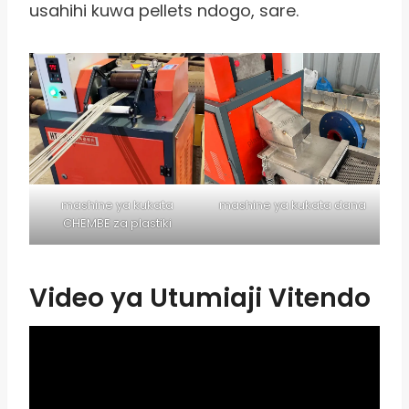
usahihi kuwa pellets ndogo, sare.
mashine ya kukata
mashine ya kukata dana
CHEMBE za plastiki
Video ya Utumiaji Vitendo