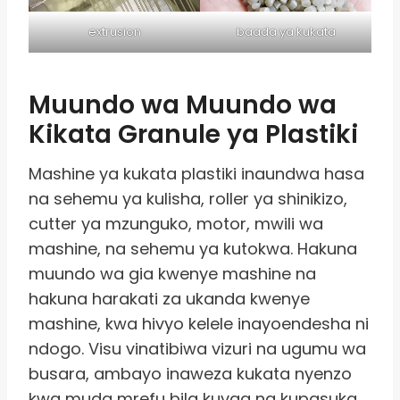
extrusion
baada ya kukata
Muundo wa Muundo wa
Kikata Granule ya Plastiki
Mashine ya kukata plastiki inaundwa hasa
na sehemu ya kulisha, roller ya shinikizo,
cutter ya mzunguko, motor, mwili wa
mashine, na sehemu ya kutokwa. Hakuna
muundo wa gia kwenye mashine na
hakuna harakati za ukanda kwenye
mashine, kwa hivyo kelele inayoendesha ni
ndogo. Visu vinatibiwa vizuri na ugumu wa
busara, ambayo inaweza kukata nyenzo
kwa muda mrefu bila kuvaa na kupasuka.