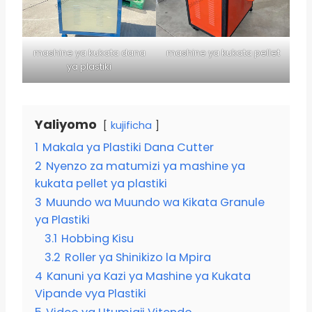
mashine ya kukata dana
mashine ya kukata pellet
ya plastiki
Yaliyomo
kujificha
1
Makala ya Plastiki Dana Cutter
2
Nyenzo za matumizi ya mashine ya
kukata pellet ya plastiki
3
Muundo wa Muundo wa Kikata Granule
ya Plastiki
3.1
Hobbing Kisu
3.2
Roller ya Shinikizo la Mpira
4
Kanuni ya Kazi ya Mashine ya Kukata
Vipande vya Plastiki