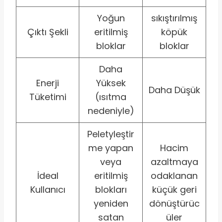
Yoğun
sıkıştırılmış
Çıktı Şekli
eritilmiş
köpük
bloklar
bloklar
Daha
Enerji
Yüksek
Daha Düşük
Tüketimi
(ısıtma
nedeniyle)
Peletyleştir
me yapan
Hacim
veya
azaltmaya
İdeal
eritilmiş
odaklanan
Kullanıcı
blokları
küçük geri
yeniden
dönüştürüc
satan
üler