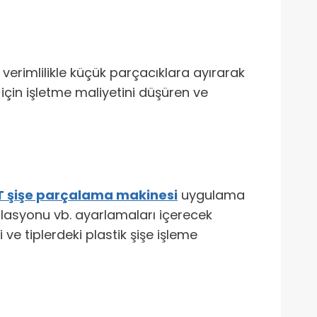
 verimlilikle küçük parçacıklara ayırarak
için işletme maliyetini düşüren ve
T şişe parçalama makinesi
uygulama
anülasyonu vb. ayarlamaları içerecek
ki ve tiplerdeki plastik şişe işleme