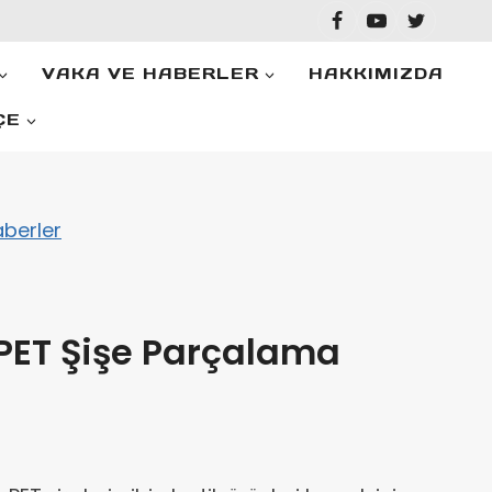
VAKA VE HABERLER
HAKKIMIZDA
ÇE
berler
i PET Şişe Parçalama