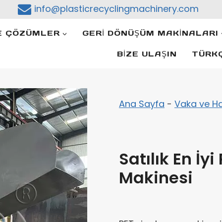
info@plasticrecyclingmachinery.com
E ÇÖZÜMLER
GERI DÖNÜŞÜM MAKINALARI
BIZE ULAŞIN
TÜRK
Ana Sayfa
-
Vaka ve Ha
Satılık En İy
Makinesi