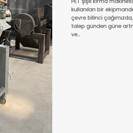
PET şişe kırma makinesi, 
kullanılan bir ekipmandır
çevre bilinci çağımızda,
talep günden güne artm
ve…