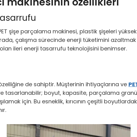
ı makinesinin özellikleri
 tasarrufu
ET şişe parçalama makinesi, plastik şişeleri yüksek
ada, çalışma sürecinde enerji tüketimini azaltmak 
an ileri enerji tasarrufu teknolojisini benimser.
lik özelliğine de sahiptir. Müşterinin ihtiyaçlarına ve
PE
lir ve tasarlanabilir; boyut, kapasite, parçalama gr
arşılamak için. Bu esneklik, kırıcının çeşitli boyutlarda
ır.