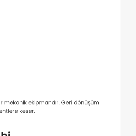
bir tür mekanik ekipmandır. Geri dönüşüm
entlere keser.
ibi