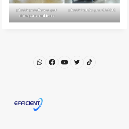
plastik peletleme geri
plastik hurda granülatörü
dönüşüm makinası