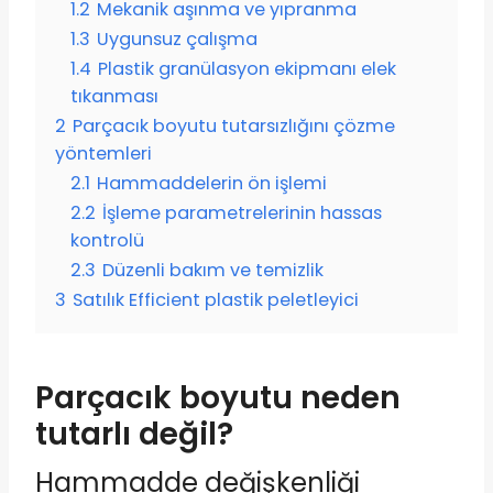
1.2
Mekanik aşınma ve yıpranma
1.3
Uygunsuz çalışma
1.4
Plastik granülasyon ekipmanı elek
tıkanması
2
Parçacık boyutu tutarsızlığını çözme
yöntemleri
2.1
Hammaddelerin ön işlemi
2.2
İşleme parametrelerinin hassas
kontrolü
2.3
Düzenli bakım ve temizlik
3
Satılık Efficient plastik peletleyici
Parçacık boyutu neden
tutarlı değil?
Hammadde değişkenliği