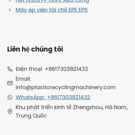
Máy ép viên tái chế EPE EPS
Liên hệ chúng tôi
Whatsapp
Điện thoại: +8617303821432
Email
Email:
info@plasticrecyclingmachinery.com
Wechat
WhatsApp: +8617303821432
Chat
Khu phát triển kinh tế Zhengzhou, Hà Nam,
Trung Quốc