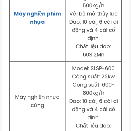
500kg/h
Máy nghiền phim
Với bộ mở thủy lực
nhựa
Dao: 10 cái, 6 cái di
động và 4 cái cố
định.
Chất liệu dao:
60Si2Mn
Model: SLSP-600
Công suất: 22kw
Công suất: 600-
800kg/h
Máy nghiền nhựa
Dao: 10 cái, 6 cái di
cứng
động và 4 cái cố
định.
Chất liệu dao: