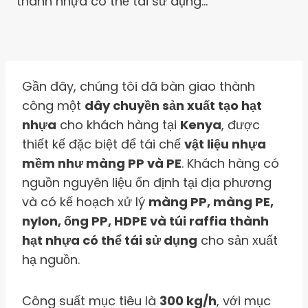
thành nhựa có thể tái sử dụng…
Gần đây, chúng tôi đã bàn giao thành
công một
dây chuyền sản xuất tạo hạt
nhựa
cho khách hàng tại
Kenya
, được
thiết kế đặc biệt để tái chế
vật liệu nhựa
mềm như màng PP và PE
. Khách hàng có
nguồn nguyên liệu ổn định tại địa phương
và có kế hoạch xử lý
màng PP, màng PE,
nylon, ống PP, HDPE và túi raffia thành
hạt nhựa có thể tái sử dụng
cho sản xuất
hạ nguồn.
Công suất mục tiêu là
300 kg/h
, với mục