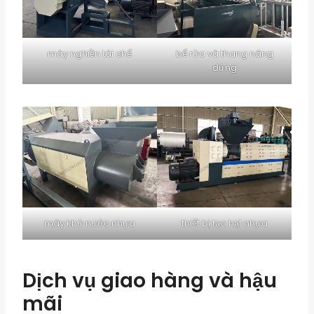
máy nghiền tái chế
bể rửa và thang nâng
đứng
máy khử nước nhựa
thiết bị tạo hạt nhựa
Dịch vụ giao hàng và hậu
mãi