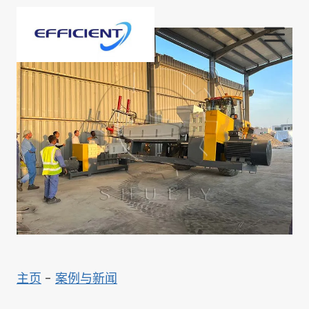
跳
到
内
容
主页
-
案例与新闻