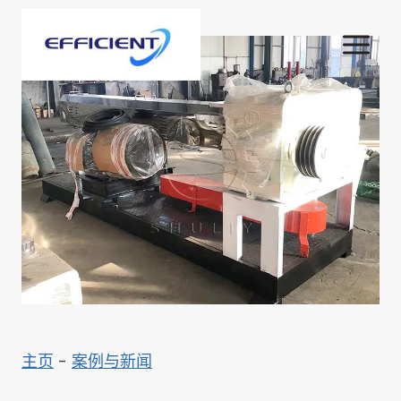
跳
到
内
容
主页
-
案例与新闻