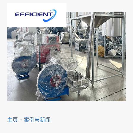
跳
到
内
容
主页
-
案例与新闻