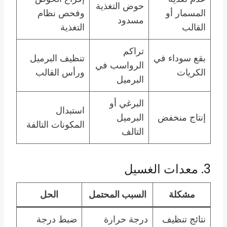
حوض التغذية
المسمار أو
وفحص نظام
مسدود
القالب
التغذية
تراكم
بقع سوداء في
تنظيف البرميل
الرواسب في
الكريات
ورأس القالب
البرميل
البرغي أو
استبدال
إنتاج منخفض
البرميل
المكونات التالفة
التالف
3. معدات الغسيل
مشكلة
السبب المحتمل
الحل
نتائج تنظيف
درجة حرارة
ضبط درجة