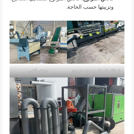
وتزييتها حسب الحاجة.
غسالة بلاستيك ومجفف عمودي
مجفف أفقي