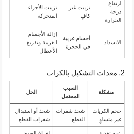
ارتفاع
تزييت غير
تزييت الأجزاء
درجة
كافٍ
المتحركة
الحرارة
إزالة الأجسام
أجسام غريبة
الانسداد
الغريبة وتفريغ
في الحجرة
الأعطال
2. معدات التشكيل بالكرات
السبب
مشكلة
الحل
المحتمل
حجم الكريات
شحذ شفرات
شحذ أو استبدال
غير متساوٍ
القطع
شفرات القطع
عدم تغذية
إفراغ الحوض