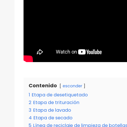
Contenido
esconder
1
Etapa de desetiquetado
2
Etapa de trituración
3
Etapa de lavado
4
Etapa de secado
5
Línea de reciclaje de limpieza de botellas