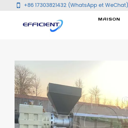
Aller
+86 17303821432 (WhatsApp et WeChat
au
contenu
MAISON