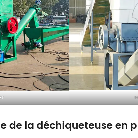
b
ET
e de la déchiqueteuse en p