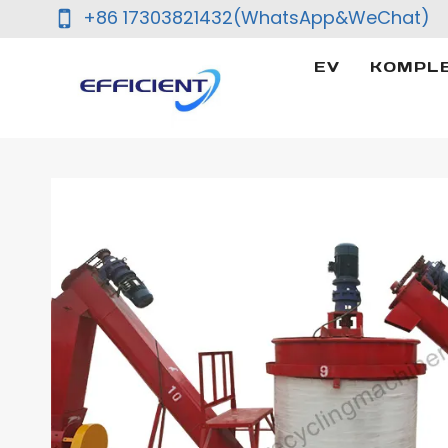
Skip
+86 17303821432(WhatsApp&WeChat)
to
content
EV
KOMPL