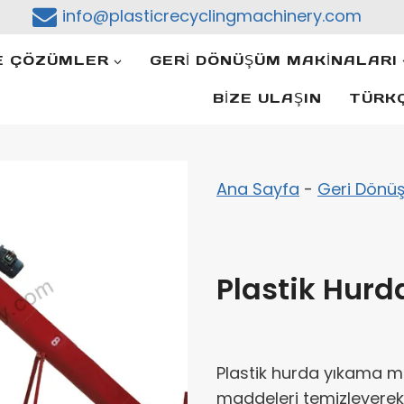
info@plasticrecyclingmachinery.com
E ÇÖZÜMLER
GERI DÖNÜŞÜM MAKINALARI
BIZE ULAŞIN
TÜRK
Ana Sayfa
-
Geri Dönüş
Plastik Hur
Plastik hurda yıkama ma
maddeleri temizleyerek