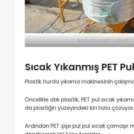
sıcak yıkanmış PET gevreği m
Sıcak Yıkanmış PET Pu
Plastik hurda yıkama makinesinin çalış
Öncelikle atık plastik, PET pul sıcak yıka
da plastiğin yüzeyindeki kiri hızla çözüyor
Ardından PET şişe pul pul sıcak çamaşır m