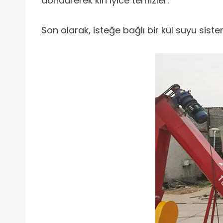
döndürerek kiri iyice temizler.
Son olarak, isteğe bağlı bir kül suyu siste