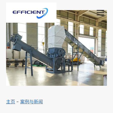
跳
到
内
容
主页
-
案例与新闻