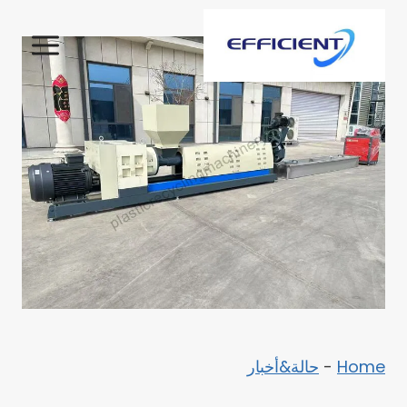
لتجاوز
لى
لمحتوى
Home
-
حالة&أخبار