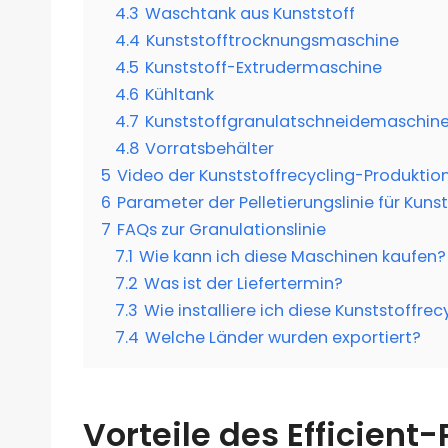
4.3
Waschtank aus Kunststoff
4.4
Kunststofftrocknungsmaschine
4.5
Kunststoff-Extrudermaschine
4.6
Kühltank
4.7
Kunststoffgranulatschneidemaschin
4.8
Vorratsbehälter
5
Video der Kunststoffrecycling-Produktion
6
Parameter der Pelletierungslinie für Kuns
7
FAQs zur Granulationslinie
7.1
Wie kann ich diese Maschinen kaufen?
7.2
Was ist der Liefertermin?
7.3
Wie installiere ich diese Kunststoffr
7.4
Welche Länder wurden exportiert?
Vorteile des Efficient