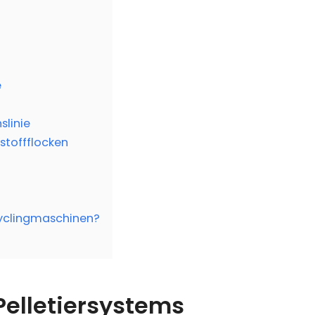
e
slinie
tstoffflocken
ecyclingmaschinen?
-Pelletiersystems