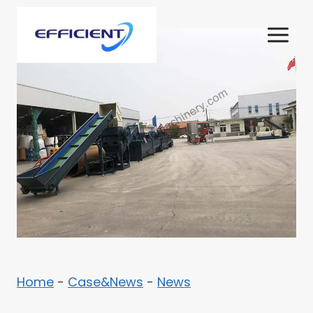
Zum
Inhalt
springen
Home
-
Case&News
-
News