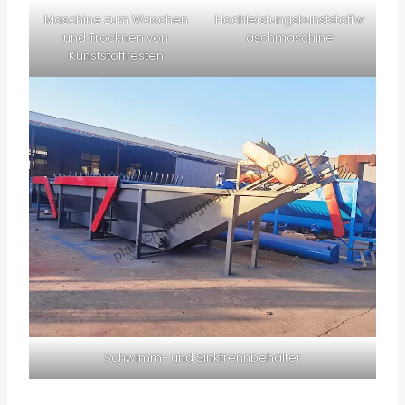
Maschine zum Waschen
Hochleistungskunststoffw
und Trocknen von
aschmaschine
Kunststoffresten
Schwimm- und Sinktrennbehälter