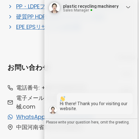
PP・LDPEフィルム用ペレタイジングライン
plastic recycling machinery
Sales Manager
硬質PP HDPE ABSプラスチック造粒
EPE EPSリサイクル造粒機
Whatsapp
お問い合わせ
Email
電話番号: +8617303821432
Wechat
Hi there! Thank you for visiting our
電子メール: info@プラスチックリサイクル機
website.
械.com
Chat
Let me know if you need any help.
WhatsApp: +8617303821432
中国河南省鄭州経済開発区