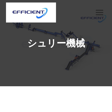
内
容
を
ス
キ
ッ
シュリー機械
プ