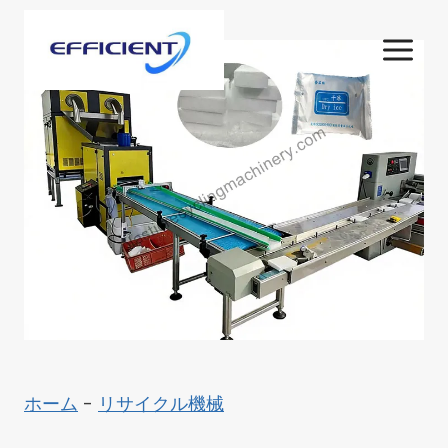
内
容
を
ス
キ
ッ
プ
ホーム
-
リサイクル機械